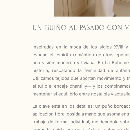
UN GUIÑO AL PASADO CON 
Inspiradas en la moda de los siglos XVIII y
evocan el espíritu romántico de otras época
una visión moderna y liviana. En La Bohème
historia, rescatando la feminidad de antañ
Utilizamos tejidos que aportan movimiento y 
el tul o el encaje chantilly— y los combinamo
mantener el equilibrio entre nostalgia y actuali
La clave está en los detalles: un puño bordad
aplicación floral cosida a mano que asoma ent
trabaja de forma individual, moldeándola sobr
lograr la caída perfecta. Así, el volumen d