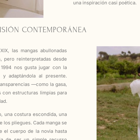
una inspiración casi poética.
VISIÓN CONTEMPORÁNEA
 XIX, las mangas abullonadas
s, pero reinterpretadas desde
 1994 nos gusta jugar con la
o y adaptándola al presente.
transparencias —como la gasa,
s con estructuras limpias para
dad.
o, una costura escondida, una
re los pliegues. Cada manga se
e el cuerpo de la novia hasta
eja de ser un simple recurso