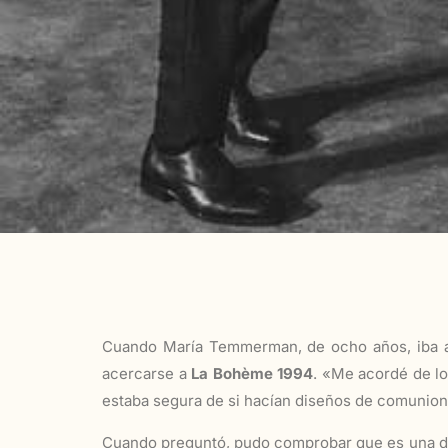
Cuando María Temmerman, de ocho años, iba a 
acercarse a
La Bohème 1994
. «Me acordé de lo
estaba segura de si hacían diseños de comunion
Cuando preguntó, pudo comprobar que es una de n