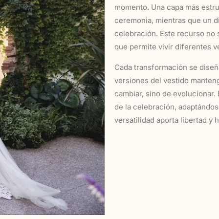
momento. Una capa más estruc
ceremonia, mientras que un di
celebración. Este recurso no 
que permite vivir diferentes v
Cada transformación se diseñ
versiones del vestido manteng
cambiar, sino de evolucionar.
de la celebración, adaptándos
versatilidad aporta libertad y