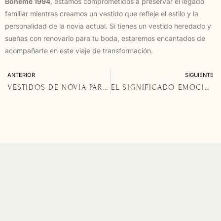
Bohème 1994
, estamos comprometidos a preservar el legado
familiar mientras creamos un vestido que refleje el estilo y la
personalidad de la novia actual. Si tienes un vestido heredado y
sueñas con renovarlo para tu boda, estaremos encantados de
acompañarte en este viaje de transformación.
ANTERIOR
SIGUIENTE
VESTIDOS DE NOVIA PARA CEREMONIAS AL AIRE LIBRE: LA FUSIÓN ENTRE NATURALEZA Y ELEGANCIA
EL SIGNIFICADO EMOCIONAL DETRÁS DEL DISEÑO: CÓMO LA BOHÈME 1994 CONECTA CON LA HISTORIA PERSONAL DE CADA NOVIA