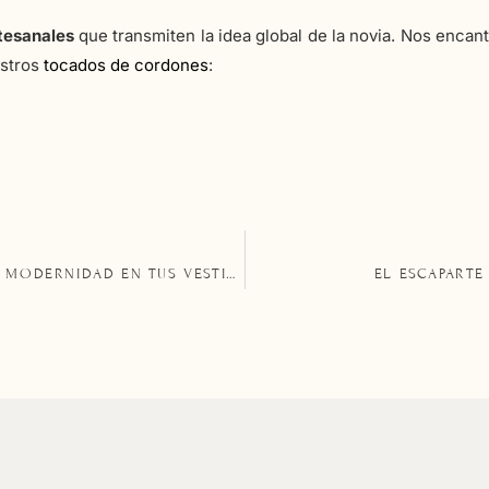
tesanales
que transmiten la idea global de la novia. Nos encan
estros
tocados de cordones
:
LA BOHÈME 1994: FUSIONAMOS TRADICIÓN Y MODERNIDAD EN TUS VESTIDOS DE ALTA COSTURA
EL ESCAPARTE