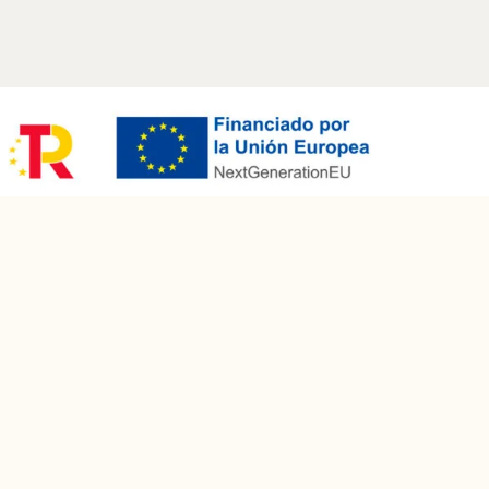
ATELIER EN VALENCIA
Calle Músico Peydró 50
46001 Valencia, España
laboheme1994@gmail.com
+34 963 52 06 49