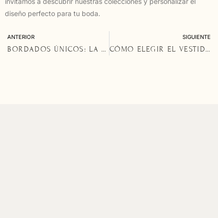
invitamos a descubrir nuestras colecciones y personalizar el
diseño perfecto para tu boda.
ANTERIOR
SIGUIENTE
BORDADOS ÚNICOS: LA PERSONALIZACIÓN QUE HACE MAGIA EN LOS VESTIDOS DE NOVIA
CÓMO ELEGIR EL VESTIDO PERFECTO PARA LA PREBODA