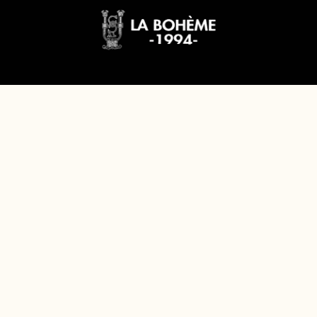
VISITA NUESTRO ATELIER EN VALENCIA
Acercar el mundo de la Alta Costura al mayor número de gente
es el principal objetivo de La Boheme 1994.
Nuestro Atelier en Valencia está ubicado en pleno centro,
donde llevamos más de 30 años.
ATELIER EN VALENCIA
Calle Músico Peydró 50
46001 Valencia, España
laboheme1994@gmail.com
+34 963 52 06 49